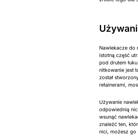
Używanie
Nawlekacze do n
istotną część ut
pod drutem łuku
nitkowanie jest 
został stworzon
retainerami, mos
Używanie nawlek
odpowiednią nic
wsunąć nawlekac
znaleźć ten, któ
nici, możesz go