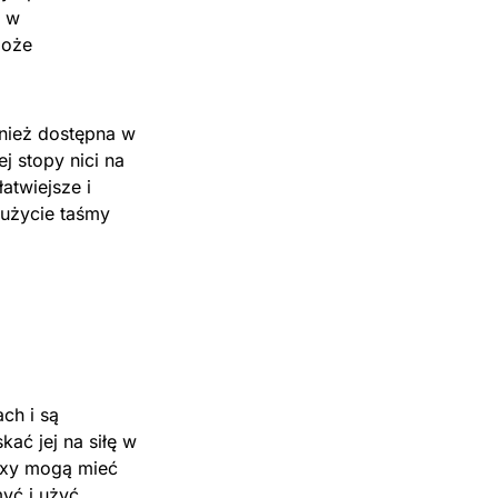
a w
może
wnież dostępna w
j stopy nici na
atwiejsze i
 użycie taśmy
ch i są
ać jej na siłę w
roxy mogą mieć
yć i użyć