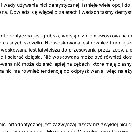
i wady używania nici dentystycznej. Istnieje wiele opcji d
na. Dowiedz się więcej o zaletach i wadach taśmy dentysty
rtodontyczna jest grubszą wersją niż nić niewoskowana i
 ciasnych szczelin. Nić woskowana jest również trudniejs
 woskowana jest łatwiejsza do przesuwania przez zęby, al
d i ścierać dziąsła. Nić woskowana może być również do
ana nić może działać lepiej na zębach, które mają ciasny
 nić ma również tendencję do odpryskiwania, więc należy
ici ortodontycznej jest zazwyczaj niższy niż zwykłej nici d
zas i ma kilka zalet. Może pomóc Ci skutecznie i bezpiecz