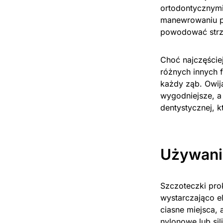
ortodontycznymi
manewrowaniu p
powodować strzę
Choć najczęście
różnych innych f
każdy ząb. Owija
wygodniejsze, a
dentystycznej, k
Używani
Szczoteczki pro
wystarczająco el
ciasne miejsca,
nylonowe lub si