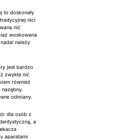
j to doskonały
radycyjnej nici
owana nić
ociaż woskowana
nadal należy
ry jest bardzo
iż zwykła nić
skiem również
ń nazębny.
wane odmiany.
bór dla osób z
dentystyczną, a
lekacza
zy aparatami