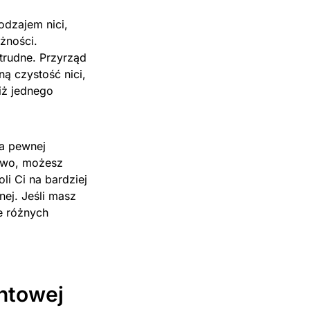
odzajem nici,
żności.
trudne. Przyrząd
ą czystość nici,
iż jednego
ga pewnej
łowo, możesz
i Ci na bardziej
ej. Jeśli masz
le różnych
ntowej