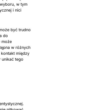
o wyboru, w tym
cznej i nici
 może być trudno
za do
e może
stępna w różnych
 kontakt między
 unikać tego
entystycznej.
nie nitkować