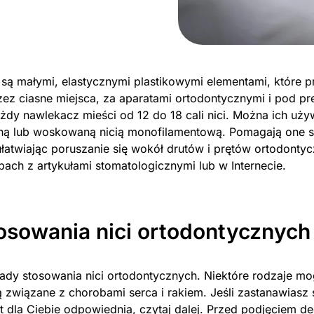
 są małymi, elastycznymi plastikowymi elementami, które 
zez ciasne miejsca, za aparatami ortodontycznymi i pod pr
ażdy nawlekacz mieści od 12 do 18 cali nici. Można ich uż
zną lub woskowaną nicią monofilamentową. Pomagają one s
ułatwiając poruszanie się wokół drutów i prętów ortodonty
ach z artykułami stomatologicznymi lub w Internecie.
osowania nici ortodontycznych
wady stosowania nici ortodontycznych. Niektóre rodzaje m
ą związane z chorobami serca i rakiem. Jeśli zastanawiasz s
t dla Ciebie odpowiednia, czytaj dalej. Przed podjęciem de