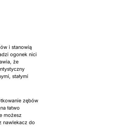
ów i stanowią
adzi ogonek nici
awia, że
entystyczny
ymi, stałymi
zotkowanie zębów
żna łatwo
le możesz
isz nawlekacz do