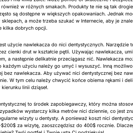
 również w różnych smakach. Produkty te nie są tak drogie
często są dostępne w większych opakowaniach. Jednak mo
 sklepach, a może trzeba szukać w Internecie, aby je znal
e kilka dobrych opcji.
est użycie nawlekacza do nici dentystycznych. Narzędzie t
ez cienki drut w kształcie pętli. Używając nawlekacza, um
em, a następnie delikatnie przeciągasz nić. Nawlekacza m
o każdym użyciu należy go umyć i wysuszyć. Inną możliwoś
nej bez nawlekacza. Aby używać nici dentystycznej bez na
nie. W tym celu należy chwycić końce obiema rękami i deli
ierunku linii dziąseł.
entystycznej to środek zapobiegawczy, który można stoso
zypadków wystarczy kilka metrów nici dziennie, co jest zn
gularne wizyty u dentysty. A ponieważ koszt nici dentyst
$200$ za wizytę, zaoszczędzisz do 400$ rocznie. Dlacze
siebie? Twój portfel i Twoje usta Ci podziękują!