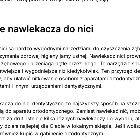
 nawlekacza do nici
ici są bardzo wygodnymi narzędziami do czyszczenia zęb
rzymania zdrowej higieny jamy ustnej. Nawlekacz nici prow
 zębowego i przeciąga pętlę przez niego. To narzędzie spr
łatwiejsze i wygodniejsze niż kiedykolwiek. Ten przyrząd d
y, aby ułatwić nitkowanie osobom z aparatami ortodontyczn
tami i innymi urządzeniami dentystycznymi.
acza do nici dentystycznej to najszybszy sposób na szc
ią do aparatu ortodontycznego. Zamiast nawlekać nić, mo
z za drut. Istnieje kilka różnych nawlekaczy do wyboru, a
ry działa najlepiej dla Ciebie w lokalnym sklepie. Jeśli wol
 również kupić w gabinecie ortodontycznym.