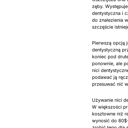
zęby. Występuje
dentystyczna i 
do znalezienia w
szczęście istniej
Pierwszą opcją j
dentystyczną prz
koniec pod drut
ponownie, ale p
nici dentystycz
podawać ją ręcz
przesuwać nić w k
Używanie nici d
W większości pr
kosztowne niż re
wynosić do 80$-
zrobić tego dla 