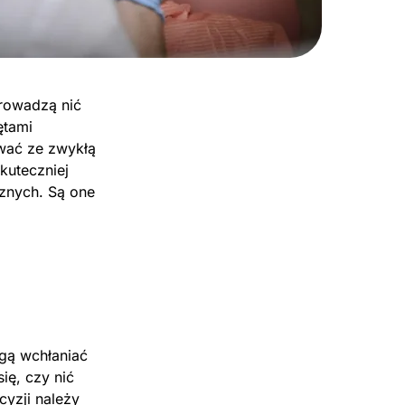
prowadzą nić
ętami
ywać ze zwykłą
kuteczniej
cznych. Są one
ogą wchłaniać
ię, czy nić
cyzji należy