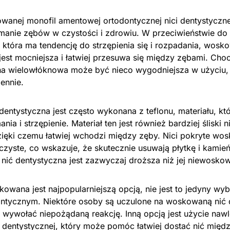
anej monofil amentowej ortodontycznej nici dentystyczne
manie zębów w czystości i zdrowiu. W przeciwieństwie do t
 która ma tendencję do strzępienia się i rozpadania, wosk
est mocniejsza i łatwiej przesuwa się między zębami. Ch
na wielowłóknowa może być nieco wygodniejsza w użyciu, 
ennie.
ntystyczna jest często wykonana z teflonu, materiału, któ
ia i strzępienie. Materiał ten jest również bardziej śliski n
zięki czemu łatwiej wchodzi między zęby. Nici pokryte wo
czyste, co wskazuje, że skutecznie usuwają płytkę i kamie
ić dentystyczna jest zazwyczaj droższa niż jej niewosko
owana jest najpopularniejszą opcją, nie jest to jedyny wy
ntycznym. Niektóre osoby są uczulone na woskowaną nić 
 wywołać niepożądaną reakcję. Inną opcją jest użycie naw
 dentystycznej, który może pomóc łatwiej dostać nić międ