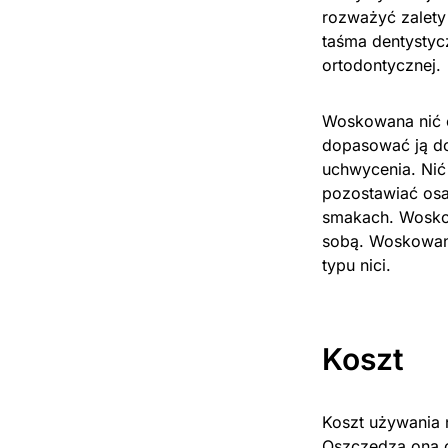
rozważyć zalety 
taśma dentystycz
ortodontycznej.
Woskowana nić o
dopasować ją do
uchwycenia. Nić
pozostawiać osa
smakach. Woskow
sobą. Woskowana
typu nici.
Koszt
Koszt używania n
Oszczędza ona c