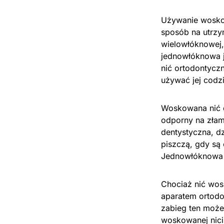
Używanie woskow
sposób na utrzy
wielowłóknowej,
jednowłóknowa j
nić ortodontycz
używać jej codzi
Woskowana nić de
odporny na złaman
dentystyczna, d
piszczą, gdy są 
Jednowłóknowa n
Chociaż nić wosk
aparatem ortodo
zabieg ten może
woskowanej nici