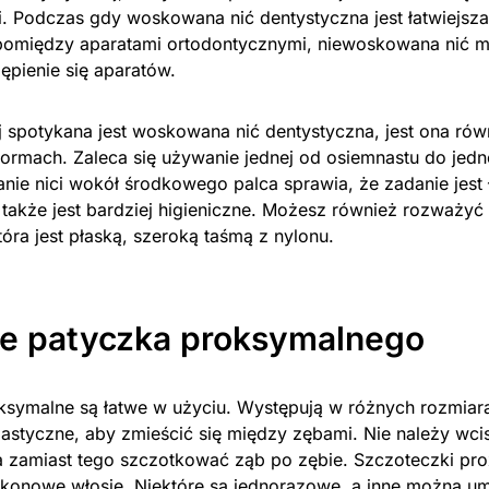
. Podczas gdy woskowana nić dentystyczna jest łatwiejsz
omiędzy aparatami ortodontycznymi, niewoskowana nić 
pienie się aparatów.
j spotykana jest woskowana nić dentystyczna, jest ona ró
ormach. Zaleca się używanie jednej od osiemnastu do jedne
nie nici wokół środkowego palca sprawia, że zadanie jest ł
 także jest bardziej higieniczne. Możesz również rozważyć
tóra jest płaską, szeroką taśmą z nylonu.
e patyczka proksymalnego
ksymalne są łatwe w użyciu. Występują w różnych rozmiara
astyczne, aby zmieścić się między zębami. Nie należy wcisk
 a zamiast tego szczotkować ząb po zębie. Szczoteczki p
likonowe włosie. Niektóre są jednorazowe, a inne można um