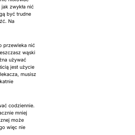
 jak zwykła nić
gą być trudne
eźć. Na
o przewleka nić
ieszczasz wąski
ożna używać
cią jest użycie
wlekacza, musisz
katnie
wać codziennie.
acznie mniej
ycznej może
go więc nie