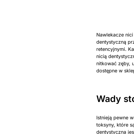
Nawlekacze nici
dentystyczną pr
retencyjnymi. K
nicią dentystyc
nitkować zęby, 
dostępne w sklep
Wady st
Istnieją pewne 
toksyny, które s
dentystyczna jes