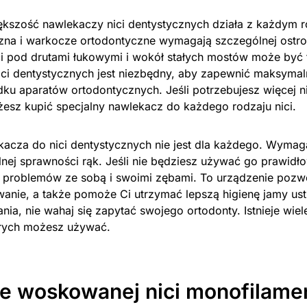
kszość nawlekaczy nici dentystycznych działa z każdym r
zna i warkocze ortodontyczne wymagają szczególnej ostro
ci pod drutami łukowymi i wokół stałych mostów może być 
ici dentystycznych jest niezbędny, aby zapewnić maksymaln
ku aparatów ortodontycznych. Jeśli potrzebujesz więcej n
żesz kupić specjalny nawlekacz do każdego rodzaju nici.
acza do nici dentystycznych nie jest dla każdego. Wyma
alnej sprawności rąk. Jeśli nie będziesz używać go prawid
problemów ze sobą i swoimi zębami. To urządzenie pozwol
anie, a także pomoże Ci utrzymać lepszą higienę jamy ustn
ania, nie wahaj się zapytać swojego ortodonty. Istnieje wie
órych możesz używać.
e woskowanej nici monofilame