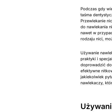
Podczas gdy wię
taśma dentystyc
Przewlekanie ni
do nawlekania n
nawet w przypad
rodzaju nici, mo
Używanie nawlek
praktyki i specj
doprowadzić do 
efektywne nitkow
jakiekolwiek pyt
nawlekaczy, kt
Używani