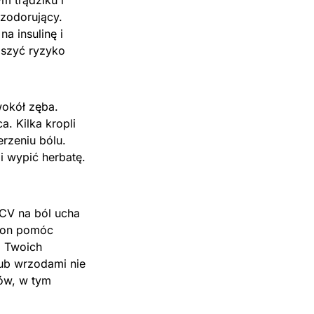
m trądziku i
ezodorujący.
 insulinę i
jszyć ryzyko
wokół zęba.
. Kilka kropli
rzeniu bólu.
i wypić herbatę.
CV na ból ucha
 on pomóc
a Twoich
ub wrzodami nie
ów, w tym