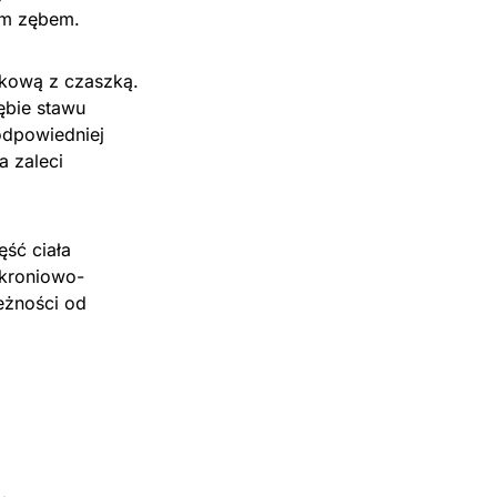
ym zębem.
kową z czaszką.
ębie stawu
odpowiedniej
a zaleci
ęść ciała
skroniowo-
eżności od