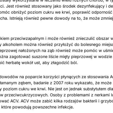
ostały wykorzystane w leczeniu wielu różnych chorób, w ty
ci. Jest również stosowany jako środek dezynfekujący i d
móc obniżyć poziom cukru we krwi, poprawić odporność na
 ucha. Istnieją również pewne dowody na to, że może zmnie
odkiem przeciwzapalnym i może również znieczulić obszar 
 alkoholem można również przyłożyć do bolesnego miejsca
pieprzowej nałożonych na ząb również może pomóc w uśmie
ożna zagotować suszone liście mięty pieprzowej w wodzie 
ić herbatę wokół ust, aby złagodzić ból.
dowodów na poparcie korzyści płynących ze stosowania A
amanym zębem, badanie z 2007 roku wykazało, że może
y poziom cukru we krwi. Nie jest on jednak substytutem dl
ów przeciwcukrzycowych. Osoby z problemami z nerkami l
wać ACV. ACV może zabić kilka rodzajów bakterii i grzyb
 które powodują powszechne infekcje.