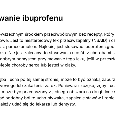
wanie ibuprofenu
powszechnym środkiem przeciwbólowym bez recepty, który 
lowe. Jest to niesteroidowy lek przeciwzapalny (NSAID) i 
u z paracetamolem. Najlepiej jest stosować ibuprofen zgod
rza. Nie jest zalecany do stosowania u osób z chorobami s
ż dobrym pomysłem przyjmowanie tego leku, jeśli w przeszł
ebie choroby serca lub jesteś w ciąży.
ęba i ucha po tej samej stronie, może to być oznaką zabur
owego lub zakażenia zatok. Ponieważ szczęka, zęby i usz
ól może być przenoszony z jednego obszaru na drugi. Inne 
podobny ból to ucho pływaka, zapalenie stawów i ropie
leży udać się do lekarza lub dentysty.