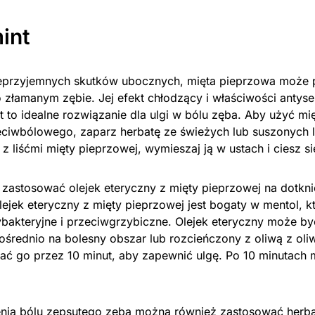
int
ieprzyjemnych skutków ubocznych, mięta pieprzowa może
o złamanym zębie. Jej efekt chłodzący i właściwości antys
st to idealne rozwiązanie dla ulgi w bólu zęba. Aby użyć mi
eciwbólowego, zaparz herbatę ze świeżych lub suszonych l
 z liśćmi mięty pieprzowej, wymieszaj ją w ustach i ciesz si
zastosować olejek eteryczny z mięty pieprzowej na dotkni
lejek eteryczny z mięty pieprzowej jest bogaty w mentol, k
ybakteryjne i przeciwgrzybiczne. Olejek eteryczny może b
średnio na bolesny obszar lub rozcieńczony z oliwą z oli
ać go przez 10 minut, aby zapewnić ulgę. Po 10 minutach 
nia bólu zepsutego zęba można również zastosować herbatę