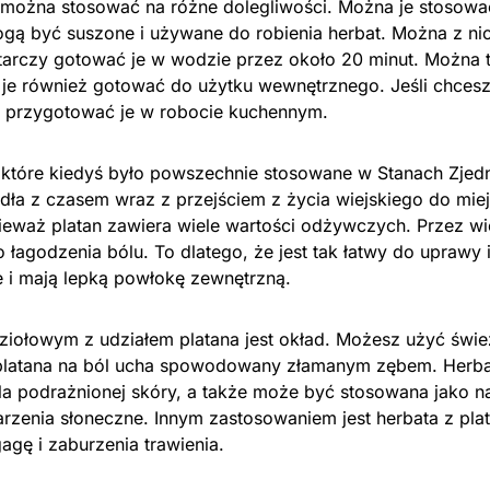
 można stosować na różne dolegliwości. Można je stosowa
ogą być suszone i używane do robienia herbat. Można z ni
tarczy gotować je w wodzie przez około 20 minut. Można t
je również gotować do użytku wewnętrznego. Jeśli chcesz
 przygotować je w robocie kuchennym.
o, które kiedyś było powszechnie stosowane w Stanach Zje
ła z czasem wraz z przejściem z życia wiejskiego do miej
ieważ platan zawiera wiele wartości odżywczych. Przez wiel
o łagodzenia bólu. To dlatego, że jest tak łatwy do uprawy 
ne i mają lepką powłokę zewnętrzną.
ziołowym z udziałem platana jest okład. Możesz użyć świe
 platana na ból ucha spowodowany złamanym zębem. Herba
la podrażnionej skóry, a także może być stosowana jako na
arzenia słoneczne. Innym zastosowaniem jest herbata z pla
agę i zaburzenia trawienia.