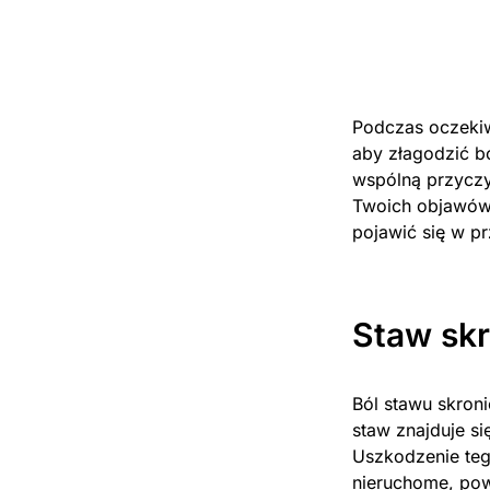
Podczas oczekiw
aby złagodzić b
wspólną przyczy
Twoich objawów 
pojawić się w p
Staw sk
Ból stawu skron
staw znajduje si
Uszkodzenie teg
nieruchome, pow