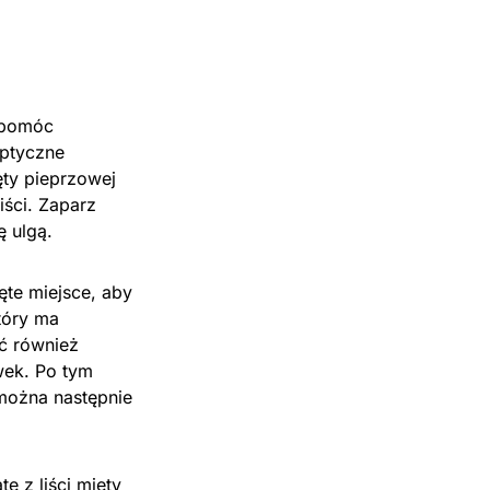
 pomóc
eptyczne
ęty pieprzowej
iści. Zaparz
ę ulgą.
ęte miejsce, aby
tóry ma
yć również
wek. Po tym
można następnie
 z liści mięty