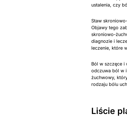
ustalenia, czy 
Staw skroniowo
Objawy tego zab
skroniowo-żuchw
diagnozie i lec
leczenie, które
Ból w szczęce i
odczuwa ból w i
żuchwowy, który
rodzaju bólu uc
Liście p