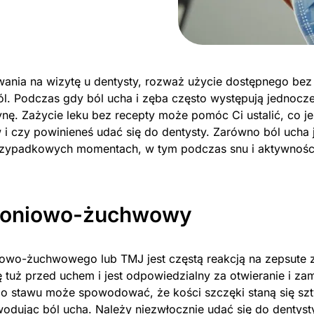
ania na wizytę u dentysty, rozważ użycie dostępnego bez 
ól. Podczas gdy ból ucha i zęba często występują jednocz
nę. Zażycie leku bez recepty może pomóc Ci ustalić, co j
i czy powinieneś udać się do dentysty. Zarówno ból ucha 
rzypadkowych momentach, w tym podczas snu i aktywnośc
roniowo-żuchwowy
iowo-żuchwowego lub TMJ jest częstą reakcją na zepsute 
ę tuż przed uchem i jest odpowiedzialny za otwieranie i za
o stawu może spowodować, że kości szczęki staną się szt
odując ból ucha. Należy niezwłocznie udać się do dentyst