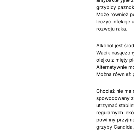
antybakteryjne z
grzybicy paznok
Może również po
leczyć infekcje
rozwoju raka.
Alkohol jest śr
Wacik nasączony
olejku z mięty 
Alternatywnie m
Można również p
Chociaż nie ma 
spowodowany zł
utrzymać stabiln
regularnych lek
powinny przyjmo
grzyby Candida,