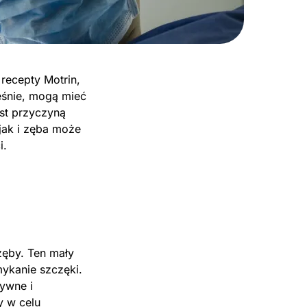
recepty Motrin,
eśnie, mogą mieć
est przyczyną
jak i zęba może
i.
zęby. Ten mały
mykanie szczęki.
ywne i
y w celu