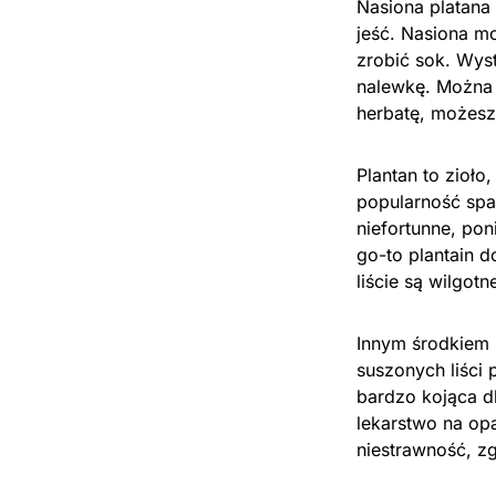
Nasiona platana
jeść. Nasiona m
zrobić sok. Wys
nalewkę. Można 
herbatę, możesz
Plantan to zioł
popularność spad
niefortunne, pon
go-to plantain d
liście są wilgot
Innym środkiem 
suszonych liści
bardzo kojąca d
lekarstwo na op
niestrawność, zg