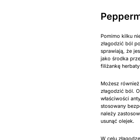
Pepperm
Pomimo kilku n
złagodzić ból p
sprawiają, że je
jako środka prz
filiżankę herbaty
Możesz również 
złagodzić ból. O
właściwości ant
stosowany bezpo
należy zastosow
usunąć olejek.
W celu złagodze