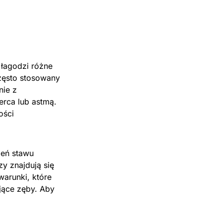
łagodzi różne
często stosowany
nie z
erca lub astmą.
ości
zeń stawu
y znajdują się
warunki, które
jące zęby. Aby