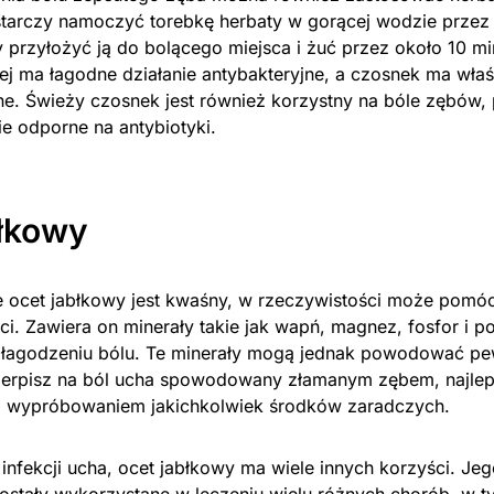
tarczy namoczyć torebkę herbaty w gorącej wodzie przez 
 przyłożyć ją do bolącego miejsca i żuć przez około 10 mi
ej ma łagodne działanie antybakteryjne, a czosnek ma wła
ne. Świeży czosnek jest również korzystny na bóle zębów
e odporne na antybiotyki.
błkowy
 ocet jabłkowy jest kwaśny, w rzeczywistości może pomóc
ci. Zawiera on minerały takie jak wapń, magnez, fosfor i p
łagodzeniu bólu. Te minerały mogą jednak powodować pe
cierpisz na ból ucha spowodowany złamanym zębem, najlep
d wypróbowaniem jakichkolwiek środków zaradczych.
infekcji ucha, ocet jabłkowy ma wiele innych korzyści. Je