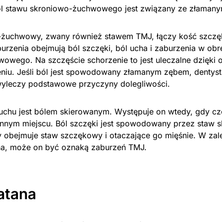
ból stawu skroniowo-żuchwowego jest związany ze złaman
-żuchwowy, zwany również stawem TMJ, łączy kość szczę
urzenia obejmują ból szczęki, ból ucha i zaburzenia w obr
owego. Na szczęście schorzenie to jest uleczalne dzięki 
zeniu. Jeśli ból jest spowodowany złamanym zębem, dentyst
 wyleczy podstawowe przyczyny dolegliwości.
 uchu jest bólem skierowanym. Występuje on wtedy, gdy cz
nnym miejscu. Ból szczęki jest spowodowany przez staw 
 obejmuje staw szczękowy i otaczające go mięśnie. W zal
ha, może on być oznaką zaburzeń TMJ.
latana