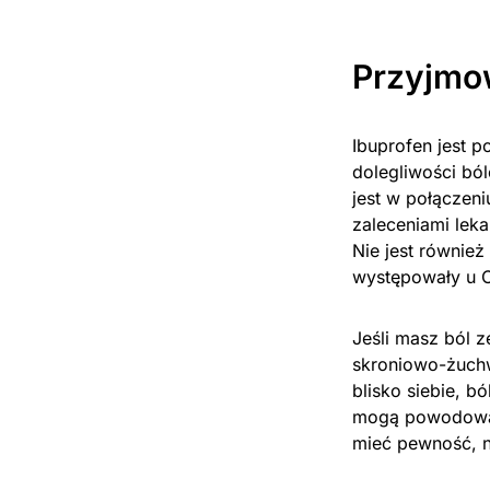
Przyjmo
Ibuprofen jest 
dolegliwości bó
jest w połączeni
zaleceniami leka
Nie jest równie
występowały u Ci
Jeśli masz ból z
skroniowo-żuchw
blisko siebie, b
mogą powodować 
mieć pewność, na