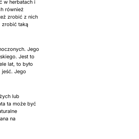
ć w herbatach i
ch również
eż zrobić z nich
 zrobić taką
dnoczonych. Jego
skiego. Jest to
e lat, to było
i jeść. Jego
żych lub
ta ta może być
turalne
tana na