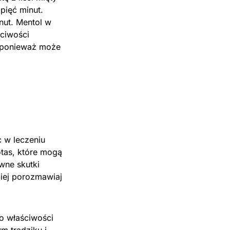
pięć minut.
nut. Mentol w
ściwości
, ponieważ może
 w leczeniu
otas, które mogą
wne skutki
iej porozmawiaj
go właściwości